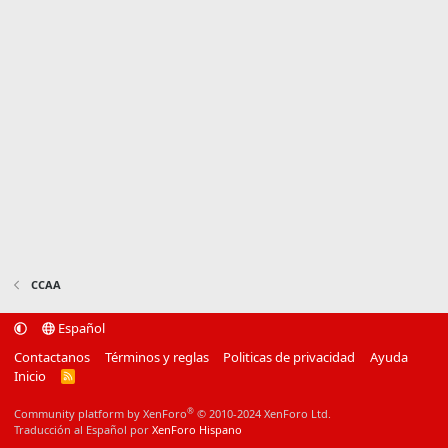
CCAA
Español
Contactanos
Términos y reglas
Politicas de privacidad
Ayuda
Inicio
R
S
S
®
Community platform by XenForo
© 2010-2024 XenForo Ltd.
Traducción al Español por
XenForo Hispano