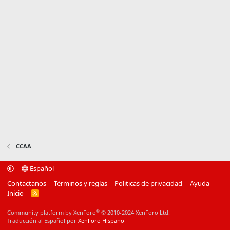
CCAA
Español
Contactanos
Términos y reglas
Politicas de privacidad
Ayuda
Inicio
R
S
S
®
Community platform by XenForo
© 2010-2024 XenForo Ltd.
Traducción al Español por
XenForo Hispano