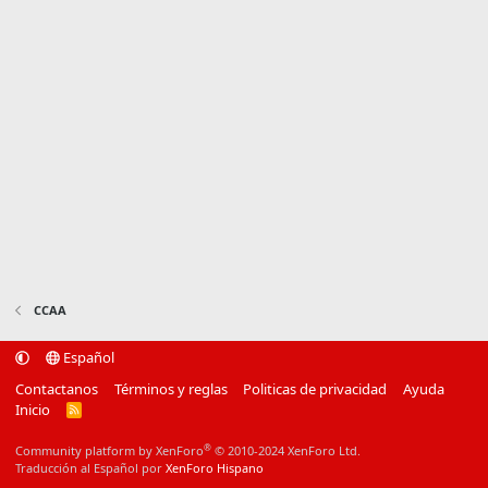
CCAA
Español
Contactanos
Términos y reglas
Politicas de privacidad
Ayuda
Inicio
R
S
S
®
Community platform by XenForo
© 2010-2024 XenForo Ltd.
Traducción al Español por
XenForo Hispano