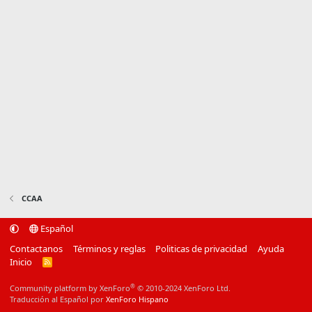
CCAA
Español
Contactanos
Términos y reglas
Politicas de privacidad
Ayuda
Inicio
R
S
S
®
Community platform by XenForo
© 2010-2024 XenForo Ltd.
Traducción al Español por
XenForo Hispano