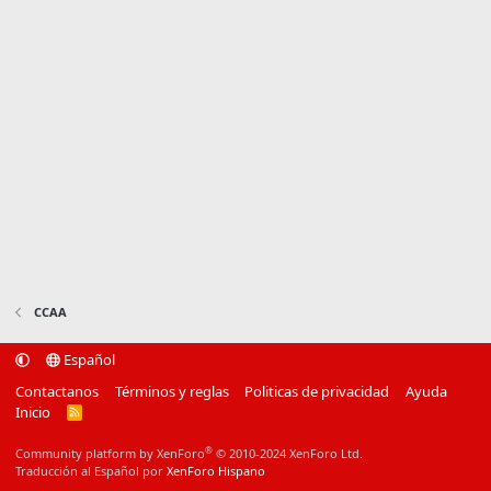
CCAA
Español
Contactanos
Términos y reglas
Politicas de privacidad
Ayuda
Inicio
R
S
S
®
Community platform by XenForo
© 2010-2024 XenForo Ltd.
Traducción al Español por
XenForo Hispano