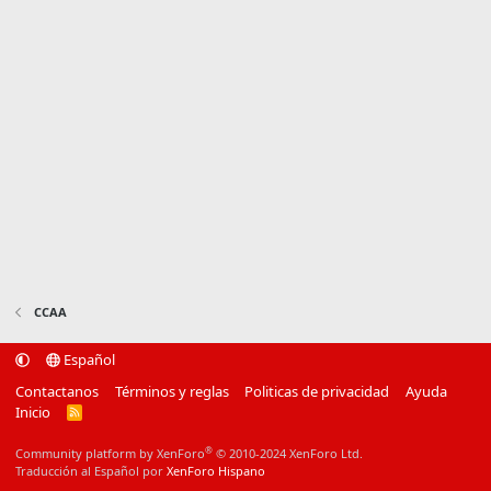
CCAA
Español
Contactanos
Términos y reglas
Politicas de privacidad
Ayuda
Inicio
R
S
S
®
Community platform by XenForo
© 2010-2024 XenForo Ltd.
Traducción al Español por
XenForo Hispano