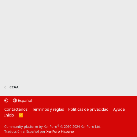
CCAA
Español
Contactanos
Términos y reglas
Politicas de privacidad
Ayuda
Inicio
R
S
S
®
Community platform by XenForo
© 2010-2024 XenForo Ltd.
Traducción al Español por
XenForo Hispano