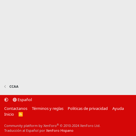
CCAA
Español
Contactanos
Términos y reglas
Politicas de privacidad
Ayuda
Inicio
R
S
S
®
Community platform by XenForo
© 2010-2024 XenForo Ltd.
Traducción al Español por
XenForo Hispano