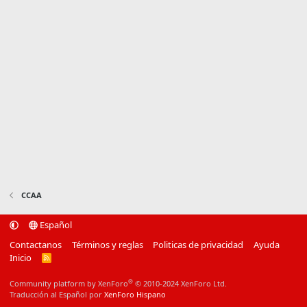
CCAA
Español
Contactanos
Términos y reglas
Politicas de privacidad
Ayuda
Inicio
R
S
S
®
Community platform by XenForo
© 2010-2024 XenForo Ltd.
Traducción al Español por
XenForo Hispano