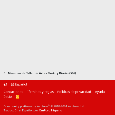
Maestros de Taller de Artes Plásti. y Diseño (596)
Español
Contactanos
Términos y reglas
Politicas de privacidad
Ayuda
Inicio
R
S
S
®
Community platform by XenForo
© 2010-2024 XenForo Ltd.
Traducción al Español por
XenForo Hispano