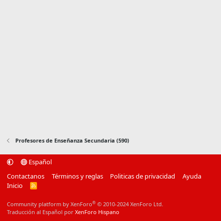
Profesores de Enseñanza Secundaria (590)
Español
Contactanos
Términos y reglas
Politicas de privacidad
Ayuda
Inicio
R
S
S
®
Community platform by XenForo
© 2010-2024 XenForo Ltd.
Traducción al Español por
XenForo Hispano