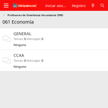
Iniciar sesión
Registro
Profesores de Enseñanza Secundaria (590)
061 Economía
GENERAL
Temas
0
Mensajes
0
Ninguno
CCAA
Temas
0
Mensajes
0
Ninguno