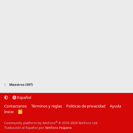
Maestros (597)
Español
Contactanos
Términos y reglas
Politicas de privacidad
Ayuda
Inicio
R
S
S
®
Community platform by XenForo
© 2010-2024 XenForo Ltd.
Traducción al Español por
XenForo Hispano