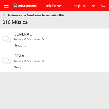
Iniciar sesión
Registro
Profesores de Enseñanza Secundaria (590)
016 Música
GENERAL
Temas
0
Mensajes
0
Ninguno
CCAA
Temas
0
Mensajes
0
Ninguno