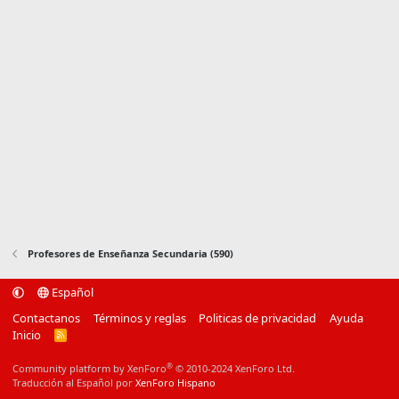
Profesores de Enseñanza Secundaria (590)
Español
Contactanos
Términos y reglas
Politicas de privacidad
Ayuda
Inicio
R
S
S
®
Community platform by XenForo
© 2010-2024 XenForo Ltd.
Traducción al Español por
XenForo Hispano