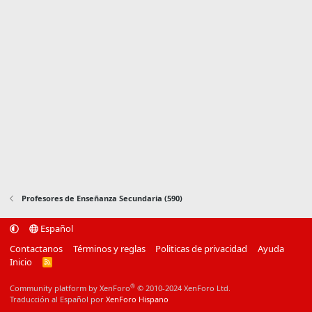
Profesores de Enseñanza Secundaria (590)
Español
Contactanos
Términos y reglas
Politicas de privacidad
Ayuda
Inicio
R
S
S
®
Community platform by XenForo
© 2010-2024 XenForo Ltd.
Traducción al Español por
XenForo Hispano